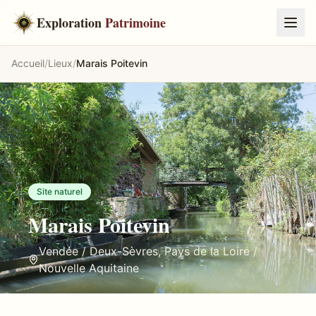
Exploration
Patrimoine
Accueil
/
Lieux
/
Marais Poitevin
Site naturel
Marais Poitevin
Vendée / Deux-Sèvres
,
Pays de la Loire /
Nouvelle Aquitaine