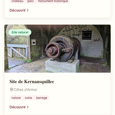
château
parc
monument historique
Découvrir
Site naturel
Site de Kernansquillec
Côtes d'Armor
nature
ruine
barrage
Découvrir