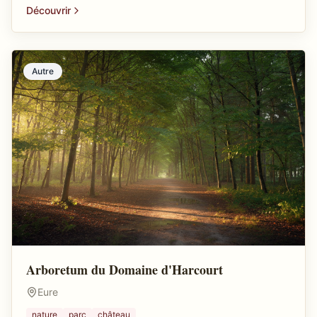
Découvrir
Autre
Arboretum du Domaine d'Harcourt
Eure
nature
parc
château