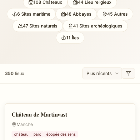
108
Châteaux
44
Lieu religieux
6
Sites maritime
48
Abbayes
45
Autres
47
Sites naturels
41
Sites archéologiques
11
Îles
350
lieu
x
Château de Martinvast
Château
Manche
château
parc
épopée des sens