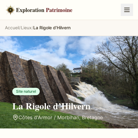
Exploration
Patrimoine
Accueil
/
Lieux
/
La Rigole d’Hilvern
Site naturel
La Rigole d’Hilvern
Côtes d'Armor / Morbihan
,
Bretagne