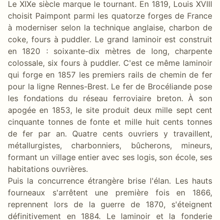
Le XIXe siècle marque le tournant. En 1819, Louis XVIII
choisit Paimpont parmi les quatorze forges de France
à moderniser selon la technique anglaise, charbon de
coke, fours à puddler. Le grand laminoir est construit
en 1820 : soixante-dix mètres de long, charpente
colossale, six fours à puddler. C'est ce même laminoir
qui forge en 1857 les premiers rails de chemin de fer
pour la ligne Rennes-Brest. Le fer de Brocéliande pose
les fondations du réseau ferroviaire breton. À son
apogée en 1853, le site produit deux mille sept cent
cinquante tonnes de fonte et mille huit cents tonnes
de fer par an. Quatre cents ouvriers y travaillent,
métallurgistes, charbonniers, bûcherons, mineurs,
formant un village entier avec ses logis, son école, ses
habitations ouvrières.
Puis la concurrence étrangère brise l'élan. Les hauts
fourneaux s'arrêtent une première fois en 1866,
reprennent lors de la guerre de 1870, s'éteignent
définitivement en 1884. Le laminoir et la fonderie