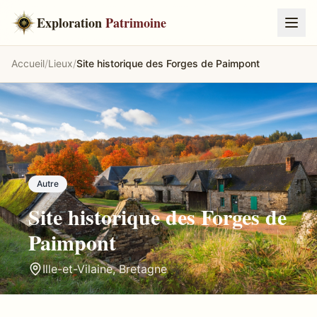
Exploration
Patrimoine
Accueil
/
Lieux
/
Site historique des Forges de Paimpont
Autre
Site historique des Forges de
Paimpont
Ille-et-Vilaine
,
Bretagne