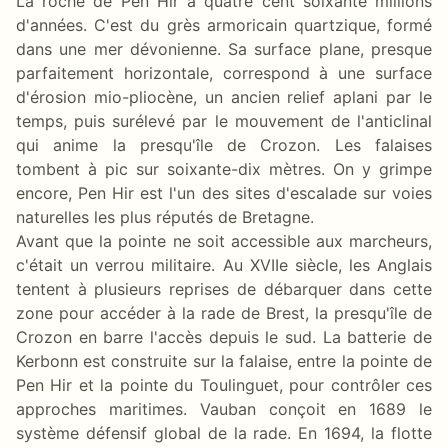
La roche de Pen Hir a quatre cent soixante millions
d'années. C'est du grès armoricain quartzique, formé
dans une mer dévonienne. Sa surface plane, presque
parfaitement horizontale, correspond à une surface
d'érosion mio-pliocène, un ancien relief aplani par le
temps, puis surélevé par le mouvement de l'anticlinal
qui anime la presqu'île de Crozon. Les falaises
tombent à pic sur soixante-dix mètres. On y grimpe
encore, Pen Hir est l'un des sites d'escalade sur voies
naturelles les plus réputés de Bretagne.
Avant que la pointe ne soit accessible aux marcheurs,
c'était un verrou militaire. Au XVIIe siècle, les Anglais
tentent à plusieurs reprises de débarquer dans cette
zone pour accéder à la rade de Brest, la presqu'île de
Crozon en barre l'accès depuis le sud. La batterie de
Kerbonn est construite sur la falaise, entre la pointe de
Pen Hir et la pointe du Toulinguet, pour contrôler ces
approches maritimes. Vauban conçoit en 1689 le
système défensif global de la rade. En 1694, la flotte