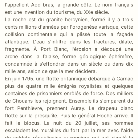
l'appellent Aod bras, la grande côte. Le nom français
est une invention du tourisme, du XXe siècle.
La roche est du granite hercynien, formé il y a trois
cents millions d'années par l'orogenèse varisque, cette
collision continentale qui a plissé toute la façade
atlantique. L'eau s'infiltre dans les fractures, dilate,
fragmente. À Port Blanc, l'érosion a découpé une
arche dans la falaise, forme géologique éphémère,
condamnée à s'effondrer dans un siècle ou dans dix
mille ans, selon ce que la mer décidera.
En juin 1795, une flotte britannique débarque à Carnac
plus de quatre mille émigrés royalistes et quelques
centaines de prisonniers enrôlés de force. Des milliers
de Chouans les rejoignent. Ensemble ils s'emparent du
fort Penthièvre, prennent Auray. Le drapeau blanc
flotte sur la presqu'île. Puis le général Hoche arrive. Il
fait le blocus. La nuit du 20 juillet, ses hommes
escaladent les murailles du fort par la mer avec l'aide
de soldats républicains prisonniers qui ont simulé la