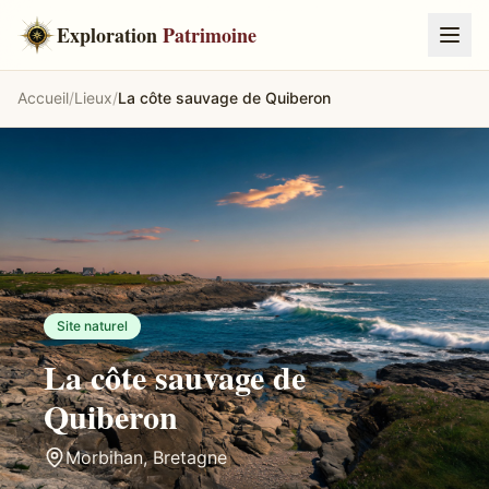
Exploration
Patrimoine
Accueil
/
Lieux
/
La côte sauvage de Quiberon
Site naturel
La côte sauvage de
Quiberon
Morbihan
,
Bretagne