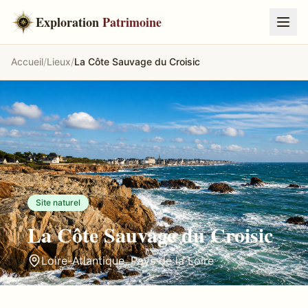
Exploration
Patrimoine
Accueil
/
Lieux
/
La Côte Sauvage du Croisic
Site naturel
La Côte Sauvage du Croisic
Loire-Atlantique
,
Pays de la Loire