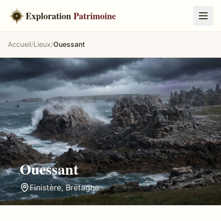
Exploration
Patrimoine
Accueil
/
Lieux
/
Ouessant
Île
Ouessant
Finistère
,
Bretagne