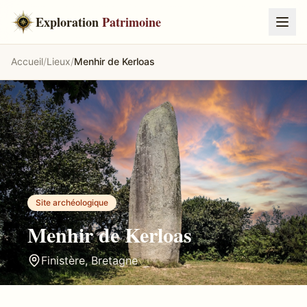
Exploration
Patrimoine
Accueil
/
Lieux
/
Menhir de Kerloas
Site archéologique
Menhir de Kerloas
Finistère
,
Bretagne