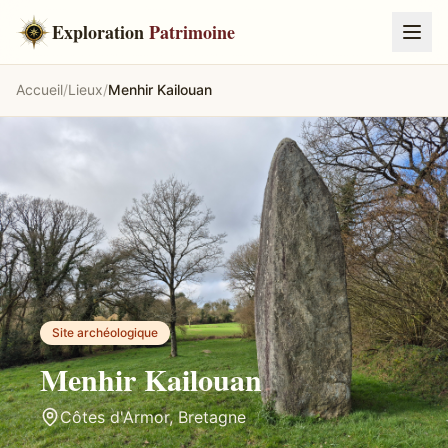
Exploration
Patrimoine
Accueil
/
Lieux
/
Menhir Kailouan
Site archéologique
Menhir Kailouan
Côtes d'Armor
,
Bretagne