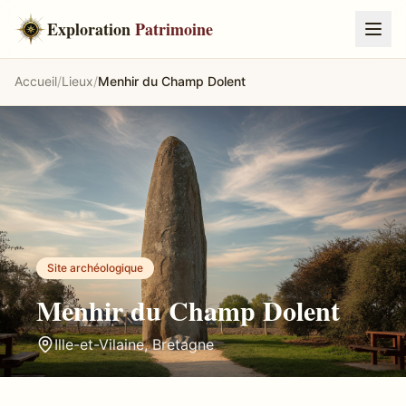
Exploration
Patrimoine
Accueil
/
Lieux
/
Menhir du Champ Dolent
Site archéologique
Menhir du Champ Dolent
Ille-et-Vilaine
,
Bretagne