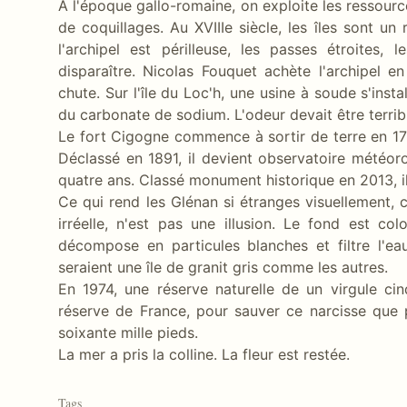
À l'époque gallo-romaine, on exploite les ressourc
de coquillages. Au XVIIIe siècle, les îles sont un
l'archipel est périlleuse, les passes étroites, 
disparaître. Nicolas Fouquet achète l'archipel e
chute. Sur l'île du Loc'h, une usine à soude s'insta
du carbonate de sodium. L'odeur devait être terrib
Le fort Cigogne commence à sortir de terre en 1755
Déclassé en 1891, il devient observatoire météor
quatre ans. Classé monument historique en 2013, il 
Ce qui rend les Glénan si étranges visuellement, 
irréelle, n'est pas une illusion. Le fond est co
décompose en particules blanches et filtre l'ea
seraient une île de granit gris comme les autres.
En 1974, une réserve naturelle de un virgule cin
réserve de France, pour sauver ce narcisse que
soixante mille pieds.
La mer a pris la colline. La fleur est restée.
Tags