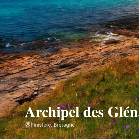
Île
Archipel des Glé
Finistère
,
Bretagne