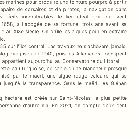
es marines pour produire une teinture pourpre à partir
 repaire de corsaires et de pirates, la navigation dans
les récifs innombrables, le lieu idéal pour qui veut
n 1658, à l'apogée de sa fortune, trois ans avant sa
lle au XIXe siècle. On brûle les algues pour en extraire
le.
 sur l'îlot central. Les travaux ne s'achèvent jamais.
ologique jusqu'en 1940, puis les Allemands l'occupent
appartient aujourd'hui au Conservatoire du littoral.
cette eau turquoise, ce sable d'une blancheur presque
lonisé par le maërl, une algue rouge calcaire qui se
u jusqu'à la transparence. Sans le maërl, les Glénan
q hectare est créée sur Saint-Nicolas, la plus petite
 personne d'autre n'a. En 2021, on compte deux cent