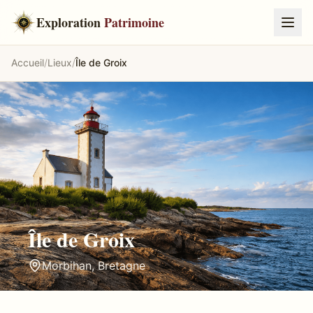
Exploration
Patrimoine
Accueil
/
Lieux
/
Île de Groix
Île
Île de Groix
Morbihan
,
Bretagne