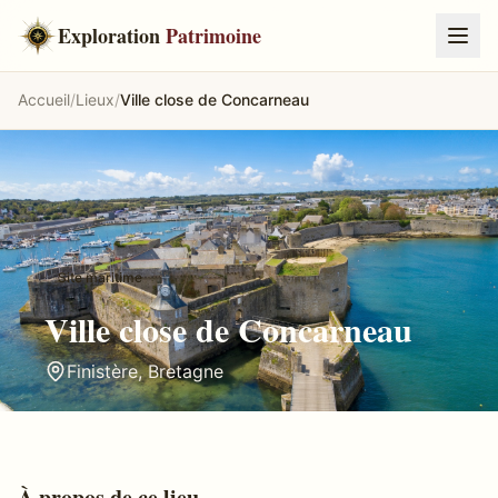
Exploration
Patrimoine
Accueil
/
Lieux
/
Ville close de Concarneau
Site maritime
Ville close de Concarneau
Finistère
,
Bretagne
À propos de ce lieu