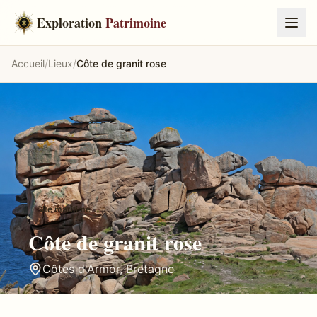
Exploration
Patrimoine
Accueil
/
Lieux
/
Côte de granit rose
Site maritime
Côte de granit rose
Côtes d'Armor
,
Bretagne