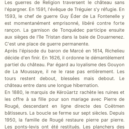
Les guerres de Religion traversent le château sans
l'épargner. En 1591, l'évêque de Tréguier s'y réfugie. En
1593, le chef de guerre Guy Éder de La Fontenelle y
est momentanément emprisonné, libéré contre forte
rançon. La garnison de Tonquédec participe ensuite
aux sièges de l'île Tristan dans la baie de Douarnenez.
C'est une place de guerre permanente.
Après l'épisode du baron de Marcé en 1614, Richelieu
décide d'en finir. En 1626, il ordonne le démantèlement
partiel du château. Par égard au loyalisme des Gouyon
de La Moussaye, il ne le rase pas entièrement. Les
tours restent debout, blessées mais debout. Le
château entre dans une longue hibernation.
En 1880, le marquis de Kéroüartz rachète les ruines et
les offre à sa fille pour son mariage avec Pierre de
Rougé, descendant en ligne directe des Coëtmen
bâtisseurs. La boucle se ferme sur sept siècles. Depuis
1950, la famille de Rougé restaure pierre par pierre.
Les ponts-levis ont été restitués. Les planchers des