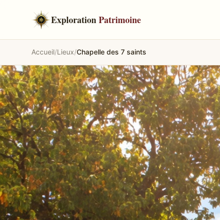
Exploration
Patrimoine
Accueil
/
Lieux
/
Chapelle des 7 saints