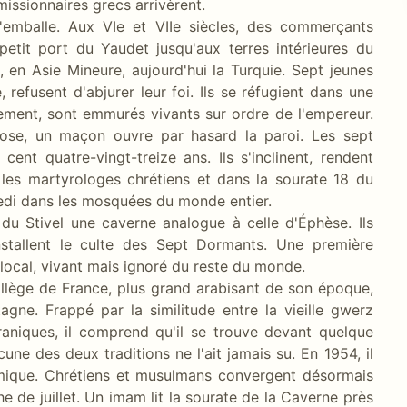
missionnaires grecs arrivèrent.
s'emballe. Aux VIe et VIIe siècles, des commerçants
petit port du Yaudet jusqu'aux terres intérieures du
, en Asie Mineure, aujourd'hui la Turquie. Sept jeunes
 refusent d'abjurer leur foi. Ils se réfugient dans une
ment, sont emmurés vivants sur ordre de l'empereur.
dose, un maçon ouvre par hasard la paroi. Les sept
cent quatre-vingt-treize ans. Ils s'inclinent, rendent
s les martyrologes chrétiens et dans la sourate 18 du
redi dans les mosquées du monde entier.
u Stivel une caverne analogue à celle d'Éphèse. Ils
nstallent le culte des Sept Dormants. Une première
e local, vivant mais ignoré du reste du monde.
llège de France, plus grand arabisant de son époque,
agne. Frappé par la similitude entre la vieille gwerz
aniques, il comprend qu'il se trouve devant quelque
une des deux traditions ne l'ait jamais su. En 1954, il
amique. Chrétiens et musulmans convergent désormais
de juillet. Un imam lit la sourate de la Caverne près