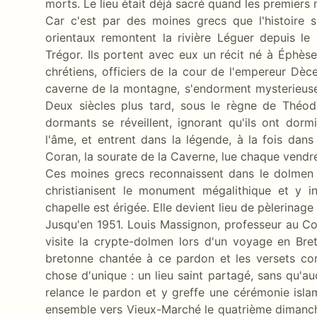
morts. Le lieu était déjà sacré quand les premiers 
Car c'est par des moines grecs que l'histoire 
orientaux remontent la rivière Léguer depuis le 
Trégor. Ils portent avec eux un récit né à Éphèse
chrétiens, officiers de la cour de l'empereur Dèce,
caverne de la montagne, s'endorment mysterieuse
Deux siècles plus tard, sous le règne de Théo
dormants se réveillent, ignorant qu'ils ont dormi 
l'âme, et entrent dans la légende, à la fois dan
Coran, la sourate de la Caverne, lue chaque vend
Ces moines grecs reconnaissent dans le dolmen d
christianisent le monument mégalithique et y i
chapelle est érigée. Elle devient lieu de pèlerinag
Jusqu'en 1951. Louis Massignon, professeur au Co
visite la crypte-dolmen lors d'un voyage en Bret
bretonne chantée à ce pardon et les versets cor
chose d'unique : un lieu saint partagé, sans qu'auc
relance le pardon et y greffe une cérémonie isl
ensemble vers Vieux-Marché le quatrième dimanche 