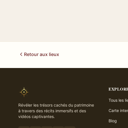
Retour aux lieux
EXPLOR
Tous les l
Révéler les trésors cachés du patrimoine
Carte inte
à travers des récits immersifs et des
vidéos captivantes.
Blog