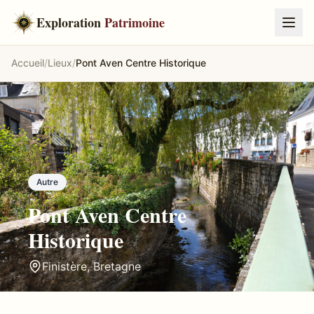
Exploration
Patrimoine
Accueil
/
Lieux
/
Pont Aven Centre Historique
Autre
Pont Aven Centre
Historique
Finistère
,
Bretagne