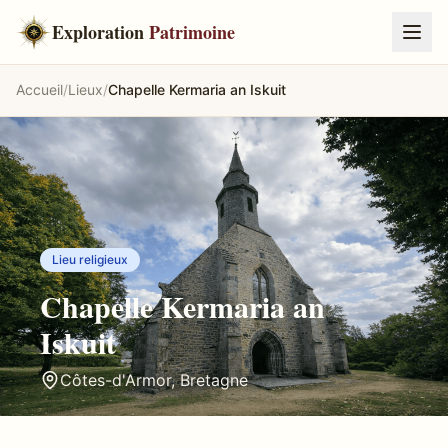
Exploration
Patrimoine
Accueil
/
Lieux
/
Chapelle Kermaria an Iskuit
Lieu religieux
Chapelle Kermaria an
Iskuit
Côtes-d'Armor
,
Bretagne