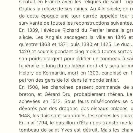
s'enfuit en France avec les reliques de saint Tu
Gratias la relève de ses ruines. Au XIIe siècle, on r
de cette époque une tour carrée appelée tour d
survivante de toutes les reconstructions suivantes.
En 1339, l'évêque Richard du Perrier lance la g
siècle. Les Anglais saccagent la ville en 1346 
qu'entre 1363 et 1371, puis 1380 et 1425. Le duc
1420 et soumis pendant cinq mois à toutes sortes d'ou
son poids d'argent pour édifier un tombeau à saint
funéraire le long du collatéral nord et y sera lu
Hélory de Kermartin, mort en 1303, canonisé en 1
patron des gens de loi dans le monde entier.
En 1508, les chanoines passent commande de st
breton, et Gérard Dru, probablement rhénan. Le 
achevées en 1512. Sous leurs miséricordes se
dévorés par des dragons, des oiseaux enlacés, u
1648, les dais sont supprimés, les scènes les plu
En mai 1794, le bataillon d'Étampes transforme l
tombeau de saint Yves est détruit. Mais les chano