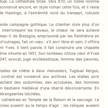
gdual. La cathédrale brûle. Vers 970, un noble nommé
econstruit encore, en style roman cette fois, et il reste
e Hastings, à l'extrémité nord du transept, robuste
rande campagne gothique. Le chantier dure plus d'un
et interrompent les travaux, le chœur ne sera achevé
 Jean V de Bretagne, emprisonné par les Penthièvre en
trages, fait un vœu : s'il sort libre et sain, il offrira
 Yves. Il tient parole. Il fait construire une chapelle
i-même inhumé en 1451. Son tombeau côtoie celui d'Yves
347, avocat, juge ecclésiastique, homme des pauvres,
alles de chêne à deux menuisiers, Tugdual Kergus,
contrat est conservé aux archives. Les stalles sont
 cachent des sodomites, des acrobates, des hommes
n bestiaire médiéval d'une liberté déconcertante. En
s dérangeantes bûchées.
a cathédrale en Temple de la Raison et la saccage. Le
ines avaient eu le temps d'agir : les reliques avaient