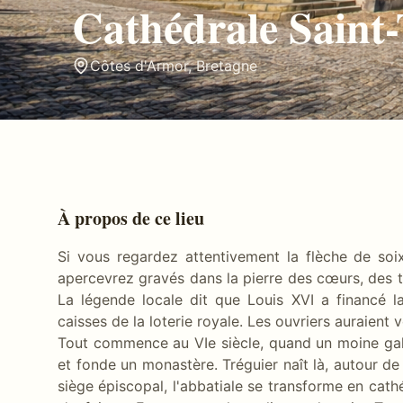
Cathédrale Saint
Côtes d'Armor
,
Bretagne
À propos de ce lieu
Si vous regardez attentivement la flèche de so
apercevrez gravés dans la pierre des cœurs, des tr
La légende locale dit que Louis XVI a financé l
caisses de la loterie royale. Les ouvriers auraient vo
Tout commence au VIe siècle, quand un moine gal
et fonde un monastère. Tréguier naît là, autour de 
siège épiscopal, l'abbatiale se transforme en cat