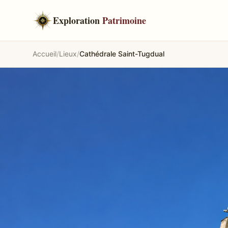
Exploration
Patrimoine
Accueil
/
Lieux
/
Cathédrale Saint-Tugdual