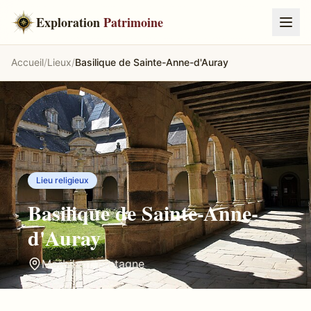
Exploration
Patrimoine
Accueil
/
Lieux
/
Basilique de Sainte-Anne-d'Auray
Lieu religieux
Basilique de Sainte-Anne-
d'Auray
Morbihan
,
Bretagne