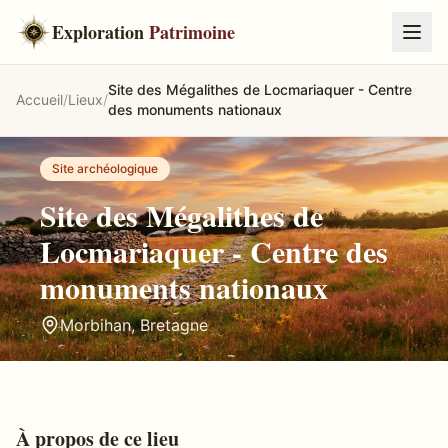
Exploration
Patrimoine
Site des Mégalithes de Locmariaquer - Centre
Accueil
/
Lieux
/
des monuments nationaux
Site archéologique
Site des Mégalithes de
Locmariaquer - Centre des
monuments nationaux
Morbihan
,
Bretagne
À propos de ce lieu