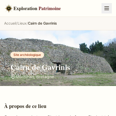
Exploration
Patrimoine
Accueil
/
Lieux
/
Cairn de Gavrinis
Site archéologique
Cairn de Gavrinis
Morbihan
,
Bretagne
À propos de ce lieu