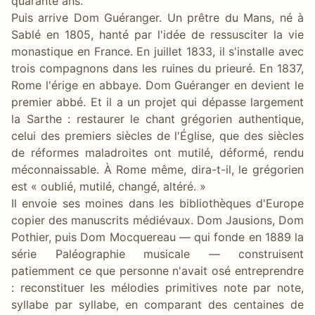
quarante ans.
Puis arrive Dom Guéranger. Un prêtre du Mans, né à
Sablé en 1805, hanté par l'idée de ressusciter la vie
monastique en France. En juillet 1833, il s'installe avec
trois compagnons dans les ruines du prieuré. En 1837,
Rome l'érige en abbaye. Dom Guéranger en devient le
premier abbé. Et il a un projet qui dépasse largement
la Sarthe : restaurer le chant grégorien authentique,
celui des premiers siècles de l'Église, que des siècles
de réformes maladroites ont mutilé, déformé, rendu
méconnaissable. À Rome même, dira-t-il, le grégorien
est « oublié, mutilé, changé, altéré. »
Il envoie ses moines dans les bibliothèques d'Europe
copier des manuscrits médiévaux. Dom Jausions, Dom
Pothier, puis Dom Mocquereau — qui fonde en 1889 la
série Paléographie musicale — construisent
patiemment ce que personne n'avait osé entreprendre
: reconstituer les mélodies primitives note par note,
syllabe par syllabe, en comparant des centaines de