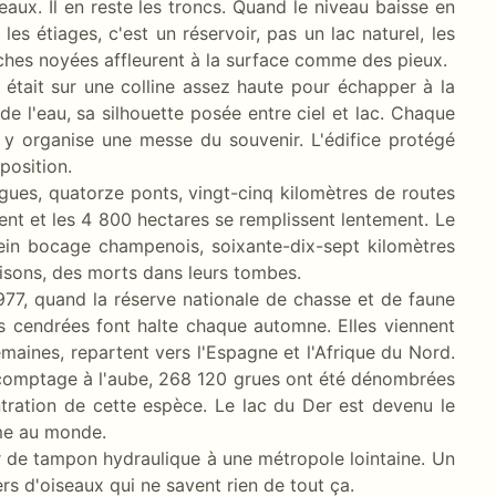
aux. Il en reste les troncs. Quand le niveau baisse en
 les étiages, c'est un réservoir, pas un lac naturel, les
ches noyées affleurent à la surface comme des pieux.
 était sur une colline assez haute pour échapper à la
de l'eau, sa silhouette posée entre ciel et lac. Chaque
us y organise une messe du souvenir. L'édifice protégé
position.
igues, quatorze ponts, vingt-cinq kilomètres de routes
rent et les 4 800 hectares se remplissent lentement. Le
plein bocage champenois, soixante-dix-sept kilomètres
aisons, des morts dans leurs tombes.
1977, quand la réserve nationale de chasse et de faune
es cendrées font halte chaque automne. Elles viennent
maines, repartent vers l'Espagne et l'Afrique du Nord.
 comptage à l'aube, 268 120 grues ont été dénombrées
tration de cette espèce. Le lac du Der est devenu le
ème au monde.
ir de tampon hydraulique à une métropole lointaine. Un
liers d'oiseaux qui ne savent rien de tout ça.