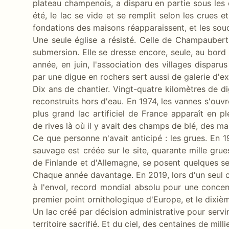
plateau champenois, a disparu en partie sous les e
été, le lac se vide et se remplit selon les crues et
fondations des maisons réapparaissent, et les sou
Une seule église a résisté. Celle de Champaubert
submersion. Elle se dresse encore, seule, au bord 
année, en juin, l'association des villages dispar
par une digue en rochers sert aussi de galerie d'ex
Dix ans de chantier. Vingt-quatre kilomètres de d
reconstruits hors d'eau. En 1974, les vannes s'ouv
plus grand lac artificiel de France apparaît en 
de rives là où il y avait des champs de blé, des m
Ce que personne n'avait anticipé : les grues. En 
sauvage est créée sur le site, quarante mille gru
de Finlande et d'Allemagne, se posent quelques se
Chaque année davantage. En 2019, lors d'un seul
à l'envol, record mondial absolu pour une concen
premier point ornithologique d'Europe, et le dixi
Un lac créé par décision administrative pour serv
territoire sacrifié. Et du ciel, des centaines de mil