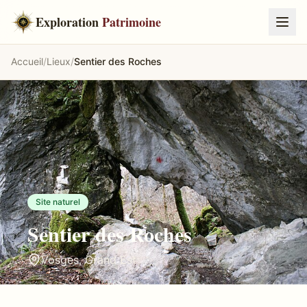
Exploration
Patrimoine
Accueil
/
Lieux
/
Sentier des Roches
Site naturel
Sentier des Roches
Vosges
,
Grand Est