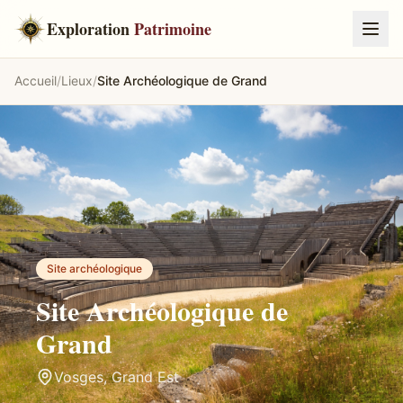
Exploration
Patrimoine
Accueil
/
Lieux
/
Site Archéologique de Grand
Site archéologique
Site Archéologique de
Grand
Vosges
,
Grand Est