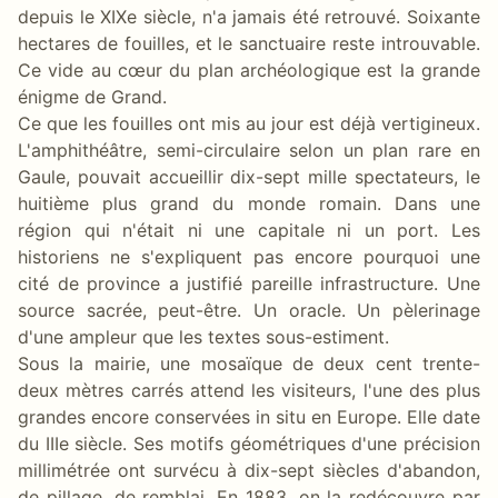
depuis le XIXe siècle, n'a jamais été retrouvé. Soixante
hectares de fouilles, et le sanctuaire reste introuvable.
Ce vide au cœur du plan archéologique est la grande
énigme de Grand.
Ce que les fouilles ont mis au jour est déjà vertigineux.
L'amphithéâtre, semi-circulaire selon un plan rare en
Gaule, pouvait accueillir dix-sept mille spectateurs, le
huitième plus grand du monde romain. Dans une
région qui n'était ni une capitale ni un port. Les
historiens ne s'expliquent pas encore pourquoi une
cité de province a justifié pareille infrastructure. Une
source sacrée, peut-être. Un oracle. Un pèlerinage
d'une ampleur que les textes sous-estiment.
Sous la mairie, une mosaïque de deux cent trente-
deux mètres carrés attend les visiteurs, l'une des plus
grandes encore conservées in situ en Europe. Elle date
du IIIe siècle. Ses motifs géométriques d'une précision
millimétrée ont survécu à dix-sept siècles d'abandon,
de pillage, de remblai. En 1883, on la redécouvre par