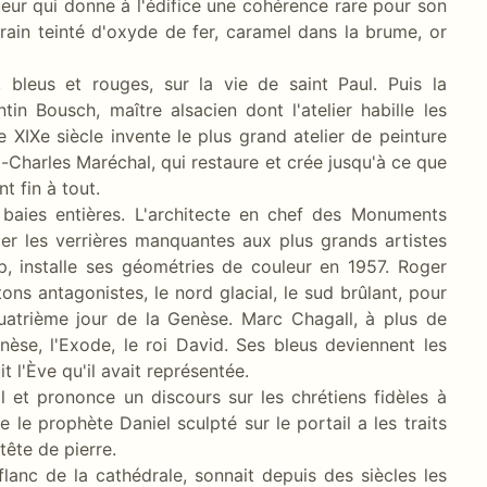
ueur qui donne à l'édifice une cohérence rare pour son
rain teinté d'oxyde de fer, caramel dans la brume, or
, bleus et rouges, sur la vie de saint Paul. Puis la
tin Bousch, maître alsacien dont l'atelier habille les
 XIXe siècle invente le plus grand atelier de peinture
-Charles Maréchal, qui restaure et crée jusqu'à ce que
t fin à tout.
baies entières. L'architecte en chef des Monuments
ier les verrières manquantes aux plus grands artistes
p, installe ses géométries de couleur en 1957. Roger
ons antagonistes, le nord glacial, le sud brûlant, pour
 quatrième jour de la Genèse. Marc Chagall, à plus de
nèse, l'Exode, le roi David. Ses bleus deviennent les
t l'Ève qu'il avait représentée.
l et prononce un discours sur les chrétiens fidèles à
 le prophète Daniel sculpté sur le portail a les traits
tête de pierre.
flanc de la cathédrale, sonnait depuis des siècles les