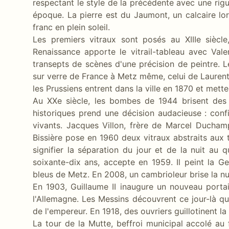
respectant le style de la précédente avec une rig
époque. La pierre est du Jaumont, un calcaire lor
franc en plein soleil.
Les premiers vitraux sont posés au XIIIe siècle
Renaissance apporte le vitrail-tableau avec Valen
transepts de scènes d'une précision de peintre. Le
sur verre de France à Metz même, celui de Laurent
les Prussiens entrent dans la ville en 1870 et metten
Au XXe siècle, les bombes de 1944 brisent des 
historiques prend une décision audacieuse : conf
vivants. Jacques Villon, frère de Marcel Ducham
Bissière pose en 1960 deux vitraux abstraits aux t
signifier la séparation du jour et de la nuit au
soixante-dix ans, accepte en 1959. Il peint la Ge
bleus de Metz. En 2008, un cambrioleur brise la nui
En 1903, Guillaume II inaugure un nouveau portai
l'Allemagne. Les Messins découvrent ce jour-là que
de l'empereur. En 1918, des ouvriers guillotinent la 
La tour de la Mutte, beffroi municipal accolé au 