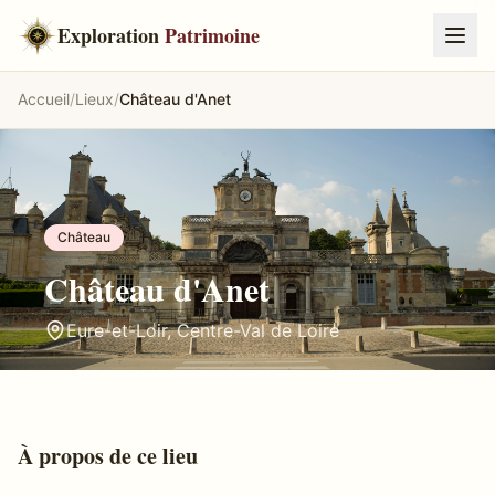
Exploration
Patrimoine
Accueil
/
Lieux
/
Château d'Anet
Château
Château d'Anet
Eure-et-Loir
,
Centre-Val de Loire
À propos de ce lieu