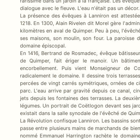
rarissime dans un jardin à la française. Les évêqu
dialogue avec le fleuve. L'eau n'était pas un décor.
La présence des évêques à Lanniron est attestée 
1218. En 1300, Alain Rivelen dit Morel gère l'admin
kilomètres en aval de Quimper. Peu à peu, l'évêché 
ses maisons, son moulin, son four. La paroisse du
domaine épiscopal.
En 1416, Bertrand de Rosmadec, évêque bâtisseur d
de Quimper, fait ériger le manoir. Un bâtimen
encorbellement. Puis vient Monseigneur de C
radicalement le domaine. Il dessine trois terrass
percées de vingt carrés symétriques, ornées de ci
parc. L'eau arrive par gravité depuis ce canal, ci
jets depuis les fontaines des terrasses. La deuxiè
légumes. Un portrait de Coëtlogon devant ses jardin
existait dans la salle synodale de l'évêché de Quim
La Révolution confisque Lanniron. Les bassins sont
passe entre plusieurs mains de marchands de bien
nommé Emmanuel Harrington rachète le domaine e