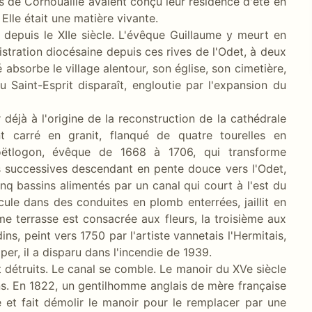
es de Cornouaille avaient conçu leur résidence d'été en
 Elle était une matière vivante.
depuis le XIIe siècle. L'évêque Guillaume y meurt en
istration diocésaine depuis ces rives de l'Odet, à deux
absorbe le village alentour, son église, son cimetière,
 Saint-Esprit disparaît, engloutie par l'expansion du
éjà à l'origine de la reconstruction de la cathédrale
t carré en granit, flanqué de quatre tourelles en
oëtlogon, évêque de 1668 à 1706, qui transforme
es successives descendant en pente douce vers l'Odet,
nq bassins alimentés par un canal qui court à l'est du
rcule dans des conduites en plomb enterrées, jaillit en
me terrasse est consacrée aux fleurs, la troisième aux
s, peint vers 1750 par l'artiste vannetais l'Hermitais,
per, il a disparu dans l'incendie de 1939.
 détruits. Le canal se comble. Le manoir du XVe siècle
s. En 1822, un gentilhomme anglais de mère française
t fait démolir le manoir pour le remplacer par une