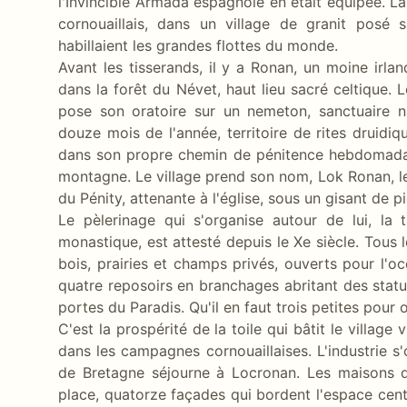
l'Invincible Armada espagnole en était équipée. La
cornouaillais, dans un village de granit posé 
habillaient les grandes flottes du monde.
Avant les tisserands, il y a Ronan, un moine irlan
dans la forêt du Névet, haut lieu sacré celtique. Le
pose son oratoire sur un nemeton, sanctuaire n
douze mois de l'année, territoire de rites druidique
dans son propre chemin de pénitence hebdomadair
montagne. Le village prend son nom, Lok Ronan, le
du Pénity, attenante à l'église, sous un gisant de p
Le pèlerinage qui s'organise autour de lui, la t
monastique, est attesté depuis le Xe siècle. Tous 
bois, prairies et champs privés, ouverts pour l'
quatre reposoirs en branchages abritant des statu
portes du Paradis. Qu'il en faut trois petites pour 
C'est la prospérité de la toile qui bâtit le village v
dans les campagnes cornouaillaises. L'industrie s
de Bretagne séjourne à Locronan. Les maisons de
place, quatorze façades qui bordent l'espace cen