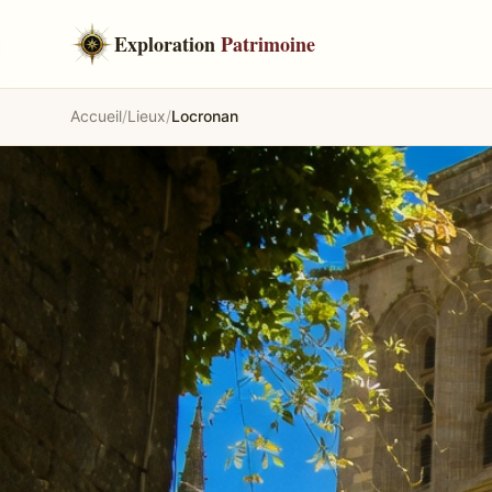
Exploration
Patrimoine
Accueil
/
Lieux
/
Locronan