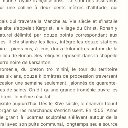
 marine royale française aussi. Ce sont des tisserands
sur une colline à deux cents mètres d'altitude, qui
dais qui traverse la Manche au VIe siècle et s'installe
 site s'appelait Kergrist, le village du Christ. Ronan y
aturel délimité par douze points correspondant aux
s. Il christianise les lieux, intègre les douze stations
e : pieds nus, à jeun, douze kilomètres autour de la
 lieu de Ronan. Ses reliques reposent dans la chapelle
ierre noire de kersanton.
roménie, du breton tro minihi, le tour du territoire
les six ans, douze kilomètres de procession traversent
occasion une semaine seulement, jalonnés de quarante-
es de saints. On dit qu'une grande troménie ouvre les
obtenir le même résultat.
isible aujourd'hui. Dès le XIVe siècle, le chanvre fleurit
'organise, les marchands s'enrichissent. En 1505, Anne
 granit à lucarnes sculptées s'élèvent autour de la
tral avec son puits communal, longtemps seule source