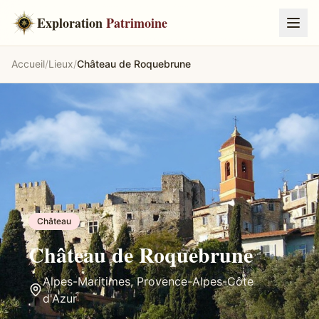
Exploration
Patrimoine
Accueil
/
Lieux
/
Château de Roquebrune
Château
Château de Roquebrune
Alpes-Maritimes
,
Provence-Alpes-Côte
d'Azur