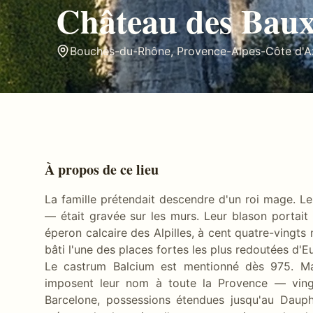
Château des Baux
Bouches-du-Rhône
,
Provence-Alpes-Côte d'A
À propos de ce lieu
La famille prétendait descendre d'un roi mage. Le
— était gravée sur les murs. Leur blason portait u
éperon calcaire des Alpilles, à cent quatre-vingts
bâti l'une des places fortes les plus redoutées d'E
Le castrum Balcium est mentionné dès 975. Mai
imposent leur nom à toute la Provence — vin
Barcelone, possessions étendues jusqu'au Dauph