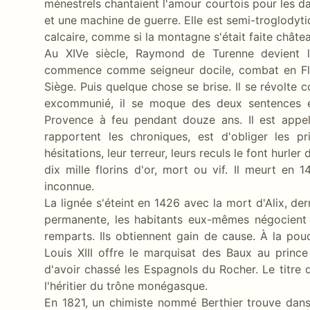
ménestrels chantaient l'amour courtois pour les da
et une machine de guerre. Elle est semi-troglodyt
calcaire, comme si la montagne s'était faite châte
Au XIVe siècle, Raymond de Turenne devient l
commence comme seigneur docile, combat en Fland
Siège. Puis quelque chose se brise. Il se révolte
excommunié, il se moque des deux sentences e
Provence à feu pendant douze ans. Il est appel
rapportent les chroniques, est d'obliger les p
hésitations, leur terreur, leurs reculs le font hurle
dix mille florins d'or, mort ou vif. Il meurt e
inconnue.
La lignée s'éteint en 1426 avec la mort d'Alix, der
permanente, les habitants eux-mêmes négocient a
remparts. Ils obtiennent gain de cause. À la pou
Louis XIII offre le marquisat des Baux au prin
d'avoir chassé les Espagnols du Rocher. Le titre
l'héritier du trône monégasque.
En 1821, un chimiste nommé Berthier trouve dans