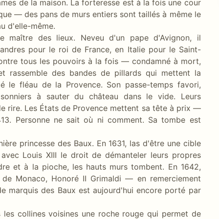
mes de la maison. La forteresse est à la fois une cour
ique — des pans de murs entiers sont taillés à même le
au d'elle-même.
e maître des lieux. Neveu d'un pape d'Avignon, il
res pour le roi de France, en Italie pour le Saint-
 contre tous les pouvoirs à la fois — condamné à mort,
t rassemble des bandes de pillards qui mettent la
é le fléau de la Provence. Son passe-temps favori,
risonniers à sauter du château dans le vide. Leurs
r de rire. Les États de Provence mettent sa tête à prix —
n 1413. Personne ne sait où ni comment. Sa tombe est
nière princesse des Baux. En 1631, las d'être une cible
vec Louis XIII le droit de démanteler leurs propres
dre et à la pioche, les hauts murs tombent. En 1642,
ce de Monaco, Honoré II Grimaldi — en remerciement
 de marquis des Baux est aujourd'hui encore porté par
 les collines voisines une roche rouge qui permet de