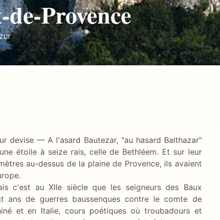
-de-Provence
zur
ur devise — A l'asard Bautezar, "au hasard Balthazar"
ne étoile à seize rais, celle de Bethléem. Et sur leur
 mètres au-dessus de la plaine de Provence, ils avaient
urope.
s c'est au XIIe siècle que les seigneurs des Baux
gt ans de guerres baussenques contre le comte de
iné et en Italie, cours poétiques où troubadours et