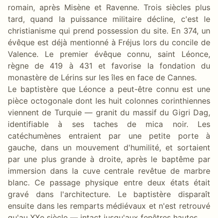
romain, après Misène et Ravenne. Trois siècles plus
tard, quand la puissance militaire décline, c'est le
christianisme qui prend possession du site. En 374, un
évêque est déjà mentionné à Fréjus lors du concile de
Valence. Le premier évêque connu, saint Léonce,
règne de 419 à 431 et favorise la fondation du
monastère de Lérins sur les îles en face de Cannes.
Le baptistère que Léonce a peut-être connu est une
pièce octogonale dont les huit colonnes corinthiennes
viennent de Turquie — granit du massif du Gigri Dag,
identifiable à ses taches de mica noir. Les
catéchumènes entraient par une petite porte à
gauche, dans un mouvement d'humilité, et sortaient
par une plus grande à droite, après le baptême par
immersion dans la cuve centrale revêtue de marbre
blanc. Ce passage physique entre deux états était
gravé dans l'architecture. Le baptistère disparaît
ensuite dans les remparts médiévaux et n'est retrouvé
qu'au XXe siècle — intact jusqu'aux fenêtres hautes.