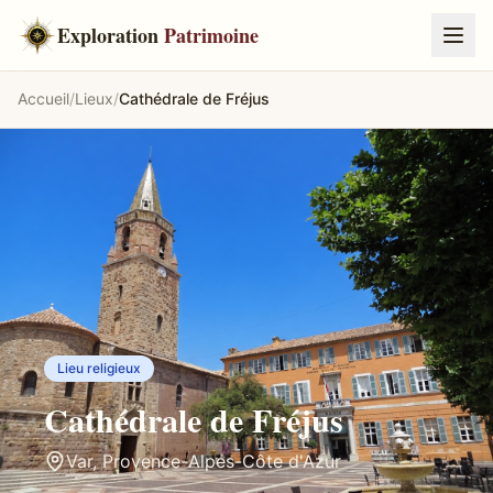
Exploration
Patrimoine
Accueil
/
Lieux
/
Cathédrale de Fréjus
Lieu religieux
Cathédrale de Fréjus
Var
,
Provence-Alpes-Côte d'Azur