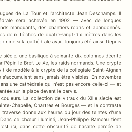
gues de La Tour et l'architecte Jean Deschamps. Il
thédrale sera achevée en 1902 — avec de longues
fonds manquants, des chantiers repris et abandonnés.
ses deux flèches de quatre-vingt-dix mètres dans les
comme si la cathédrale avait toujours été ainsi. Depuis
Ve siècle, une basilique à soixante-dix colonnes décrite
ar Pépin le Bref. Le Xe, les raids normands. Une crypte
rvit de modèle à la crypte de la collégiale Saint-Aignan
es s'accumulent sans jamais être visibles. En novembre
dans une cathédrale qui n'est pas encore celle-ci — et
antée sur la place devant le parvis.
 couleurs. La collection de vitraux du XIIIe siècle est
ainte-Chapelle, Chartres et Bourges — et le contraste
la traverse donne aux heures du jour des teintes d'une
. Dans ce chœur illuminé, Jean-Philippe Rameau tient
'est ici, dans cette obscurité de basalte percée de