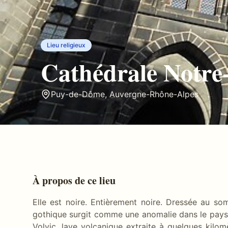
Lieu religieux
Cathédrale Notre
Puy-de-Dôme
,
Auvergne-Rhône-Alpes
À propos de ce lieu
Elle est noire. Entièrement noire. Dressée au so
gothique surgit comme une anomalie dans le paysa
Volvic, lave volcanique extraite à quelques kilomè