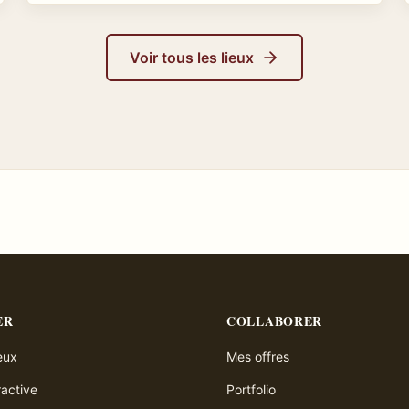
Voir tous les lieux
ER
COLLABORER
ieux
Mes offres
ractive
Portfolio