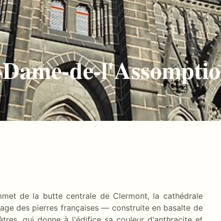
-Dame-de-l'Assompti
mmet de la butte centrale de Clermont, la cathédrale
ge des pierres françaises — construite en basalte de
tres, qui donne à l'édifice sa couleur d'anthracite et