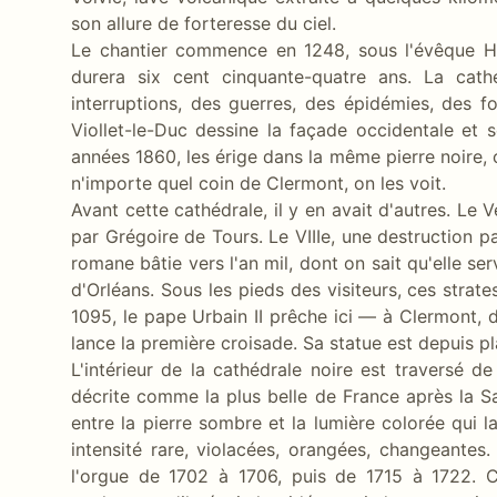
son allure de forteresse du ciel.
Le chantier commence en 1248, sous l'évêque Hu
durera six cent cinquante-quatre ans. La ca
interruptions, des guerres, des épidémies, des 
Viollet-le-Duc dessine la façade occidentale et 
années 1860, les érige dans la même pierre noire, 
n'importe quel coin de Clermont, on les voit.
Avant cette cathédrale, il y en avait d'autres. Le 
par Grégoire de Tours. Le VIIIe, une destruction p
romane bâtie vers l'an mil, dont on sait qu'elle se
d'Orléans. Sous les pieds des visiteurs, ces strat
1095, le pape Urbain II prêche ici — à Clermont, 
lance la première croisade. Sa statue est depuis pl
L'intérieur de la cathédrale noire est traversé de
décrite comme la plus belle de France après la S
entre la pierre sombre et la lumière colorée qui 
intensité rare, violacées, orangées, changeantes
l'orgue de 1702 à 1706, puis de 1715 à 1722. C