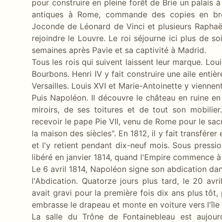
pour construire en pleine forêt de Brie un palais à l
antiques à Rome, commande des copies en bro
Joconde de Léonard de Vinci et plusieurs Raphaël
rejoindre le Louvre. Le roi séjourne ici plus de s
semaines après Pavie et sa captivité à Madrid.
Tous les rois qui suivent laissent leur marque. Loui
Bourbons. Henri IV y fait construire une aile entiè
Versailles. Louis XVI et Marie-Antoinette y viennent
Puis Napoléon. Il découvre le château en ruine en 
miroirs, de ses toitures et de tout son mobilie
recevoir le pape Pie VII, venu de Rome pour le sacr
la maison des siècles". En 1812, il y fait transfére
et l'y retient pendant dix-neuf mois. Sous pressio
libéré en janvier 1814, quand l'Empire commence à 
Le 6 avril 1814, Napoléon signe son abdication dan
l'Abdication. Quatorze jours plus tard, le 20 avri
avait gravi pour la première fois dix ans plus tôt,
embrasse le drapeau et monte en voiture vers l'île 
La salle du Trône de Fontainebleau est aujour