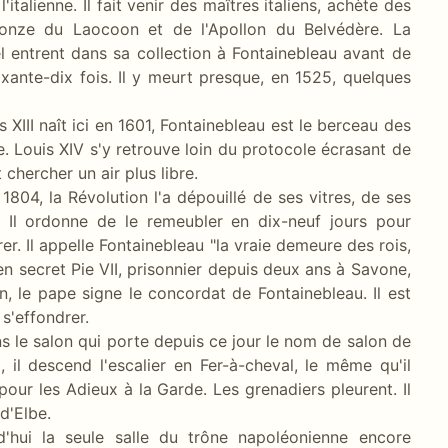
'italienne. Il fait venir des maîtres italiens, achète des
nze du Laocoon et de l'Apollon du Belvédère. La
 entrent dans sa collection à Fontainebleau avant de
oixante-dix fois. Il y meurt presque, en 1525, quelques
s XIII naît ici en 1601, Fontainebleau est le berceau des
re. Louis XIV s'y retrouve loin du protocole écrasant de
 chercher un air plus libre.
1804, la Révolution l'a dépouillé de ses vitres, de ses
r. Il ordonne de le remeubler en dix-neuf jours pour
er. Il appelle Fontainebleau "la vraie demeure des rois,
r en secret Pie VII, prisonnier depuis deux ans à Savone,
n, le pape signe le concordat de Fontainebleau. Il est
s'effondrer.
s le salon qui porte depuis ce jour le nom de salon de
l, il descend l'escalier en Fer-à-cheval, le même qu'il
 pour les Adieux à la Garde. Les grenadiers pleurent. Il
d'Elbe.
d'hui la seule salle du trône napoléonienne encore