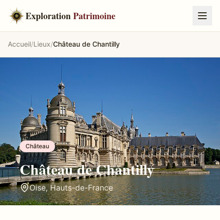
Exploration
Patrimoine
Accueil
/
Lieux
/
Château de Chantilly
Château
Château de Chantilly
Oise
,
Hauts-de-France