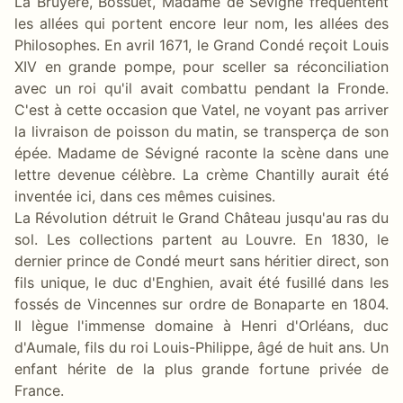
La Bruyère, Bossuet, Madame de Sévigné fréquentent
les allées qui portent encore leur nom, les allées des
Philosophes. En avril 1671, le Grand Condé reçoit Louis
XIV en grande pompe, pour sceller sa réconciliation
avec un roi qu'il avait combattu pendant la Fronde.
C'est à cette occasion que Vatel, ne voyant pas arriver
la livraison de poisson du matin, se transperça de son
épée. Madame de Sévigné raconte la scène dans une
lettre devenue célèbre. La crème Chantilly aurait été
inventée ici, dans ces mêmes cuisines.
La Révolution détruit le Grand Château jusqu'au ras du
sol. Les collections partent au Louvre. En 1830, le
dernier prince de Condé meurt sans héritier direct, son
fils unique, le duc d'Enghien, avait été fusillé dans les
fossés de Vincennes sur ordre de Bonaparte en 1804.
Il lègue l'immense domaine à Henri d'Orléans, duc
d'Aumale, fils du roi Louis-Philippe, âgé de huit ans. Un
enfant hérite de la plus grande fortune privée de
France.