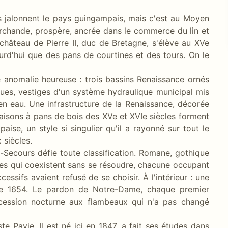
s jalonnent le pays guingampais, mais c'est au Moyen
marchande, prospère, ancrée dans le commerce du lin et
 château de Pierre II, duc de Bretagne, s'élève au XVe
jourd'hui que des pans de courtines et des tours. On le
e anomalie heureuse : trois bassins Renaissance ornés
ues, vestiges d'un système hydraulique municipal mis
 en eau. Une infrastructure de la Renaissance, décorée
aisons à pans de bois des XVe et XVIe siècles forment
aise, un style si singulier qu'il a rayonné sur tout le
 siècles.
-Secours défie toute classification. Romane, gothique
es qui coexistent sans se résoudre, chacune occupant
essifs avaient refusé de se choisir. À l'intérieur : une
e de 1654. Le pardon de Notre-Dame, chaque premier
ocession nocturne aux flambeaux qui n'a pas changé
e Pavie. Il est né ici en 1847, a fait ses études dans