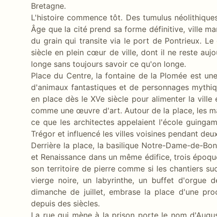
Bretagne.
L'histoire commence tôt. Des tumulus néolithique
Âge que la cité prend sa forme définitive, ville 
du grain qui transite via le port de Pontrieux. Le
siècle en plein cœur de ville, dont il ne reste au
longe sans toujours savoir ce qu'on longe.
Place du Centre, la fontaine de la Plomée est un
d'animaux fantastiques et de personnages mythiq
en place dès le XVe siècle pour alimenter la ville
comme une œuvre d'art. Autour de la place, les m
ce que les architectes appelaient l'école guingamp
Trégor et influencé les villes voisines pendant deux
Derrière la place, la basilique Notre-Dame-de-Bon
et Renaissance dans un même édifice, trois époqu
son territoire de pierre comme si les chantiers succ
vierge noire, un labyrinthe, un buffet d'orgu
dimanche de juillet, embrase la place d'une pr
depuis des siècles.
La rue qui mène à la prison porte le nom d'August