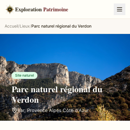
Exploration
Patrimoine
Accueil
/
Lieux
/
Parc naturel régional du Verdon
Site naturel
Parc naturel régional du
Verdon
Var
,
Provence Alpes Côte d'Azur