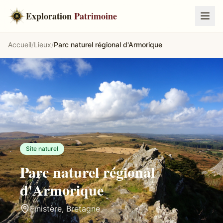
Exploration
Patrimoine
Accueil
/
Lieux
/
Parc naturel régional d'Armorique
Site naturel
Parc naturel régional
d'Armorique
Finistère
,
Bretagne