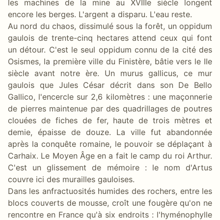
les machines de la mine au XVIIIe siècle longent
encore les berges. L'argent a disparu. L'eau reste.
Au nord du chaos, dissimulé sous la forêt, un oppidum
gaulois de trente-cinq hectares attend ceux qui font
un détour. C'est le seul oppidum connu de la cité des
Osismes, la première ville du Finistère, bâtie vers le IIe
siècle avant notre ère. Un murus gallicus, ce mur
gaulois que Jules César décrit dans son De Bello
Gallico, l'encercle sur 2,6 kilomètres : une maçonnerie
de pierres maintenue par des quadrillages de poutres
clouées de fiches de fer, haute de trois mètres et
demie, épaisse de douze. La ville fut abandonnée
après la conquête romaine, le pouvoir se déplaçant à
Carhaix. Le Moyen Âge en a fait le camp du roi Arthur.
C'est un glissement de mémoire : le nom d'Artus
couvre ici des murailles gauloises.
Dans les anfractuosités humides des rochers, entre les
blocs couverts de mousse, croît une fougère qu'on ne
rencontre en France qu'à six endroits : l'hyménophylle