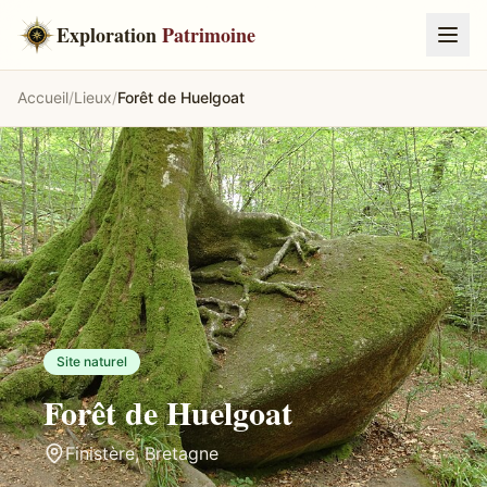
Exploration
Patrimoine
Accueil
/
Lieux
/
Forêt de Huelgoat
Site naturel
Forêt de Huelgoat
Finistère
,
Bretagne