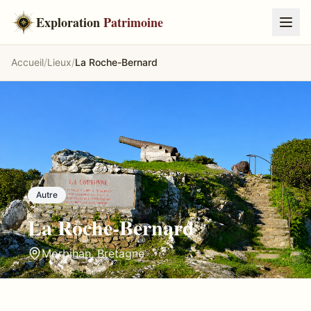
Exploration
Patrimoine
Accueil
/
Lieux
/
La Roche-Bernard
Autre
La Roche-Bernard
Morbihan
,
Bretagne