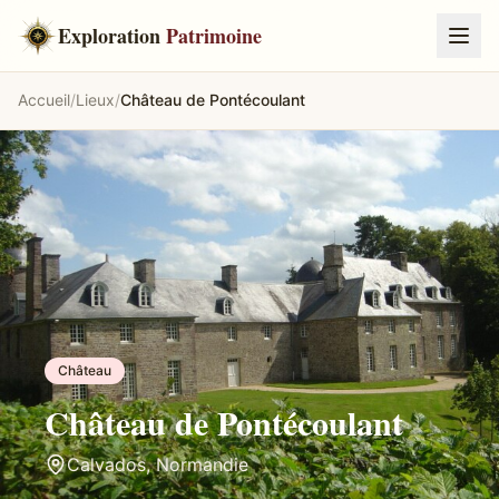
Exploration
Patrimoine
Accueil
/
Lieux
/
Château de Pontécoulant
Château
Château de Pontécoulant
Calvados
,
Normandie