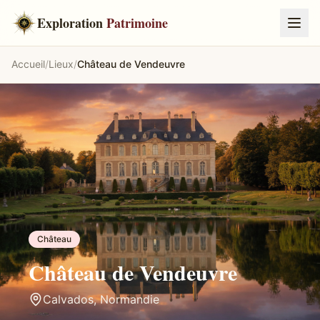
Exploration
Patrimoine
Accueil
/
Lieux
/
Château de Vendeuvre
Château
Château de Vendeuvre
Calvados
,
Normandie