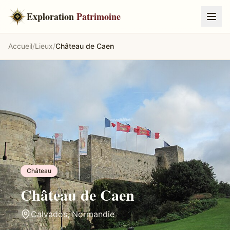
Exploration
Patrimoine
Accueil
/
Lieux
/
Château de Caen
Château
Château de Caen
Calvados
,
Normandie