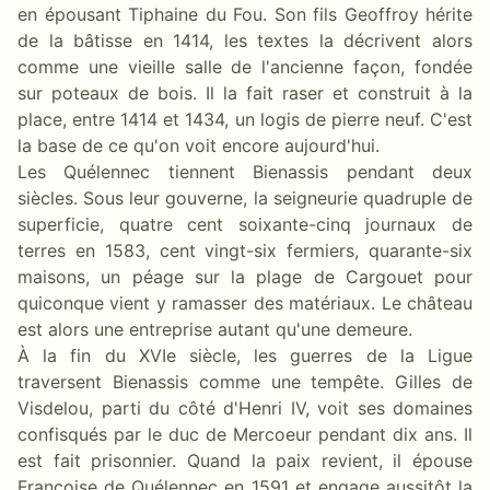
en épousant Tiphaine du Fou. Son fils Geoffroy hérite
de la bâtisse en 1414, les textes la décrivent alors
comme une vieille salle de l'ancienne façon, fondée
sur poteaux de bois. Il la fait raser et construit à la
place, entre 1414 et 1434, un logis de pierre neuf. C'est
la base de ce qu'on voit encore aujourd'hui.
Les Quélennec tiennent Bienassis pendant deux
siècles. Sous leur gouverne, la seigneurie quadruple de
superficie, quatre cent soixante-cinq journaux de
terres en 1583, cent vingt-six fermiers, quarante-six
maisons, un péage sur la plage de Cargouet pour
quiconque vient y ramasser des matériaux. Le château
est alors une entreprise autant qu'une demeure.
À la fin du XVIe siècle, les guerres de la Ligue
traversent Bienassis comme une tempête. Gilles de
Visdelou, parti du côté d'Henri IV, voit ses domaines
confisqués par le duc de Mercoeur pendant dix ans. Il
est fait prisonnier. Quand la paix revient, il épouse
Françoise de Quélennec en 1591 et engage aussitôt la