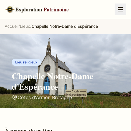
Exploration
Patrimoine
Accueil
/
Lieux
/
Chapelle Notre-Dame d'Espérance
Lieu religieux
Chapelle Notre-Dame
d'Espérance
Côtes d'Armor
,
Bretagne
À propos de ce lieu