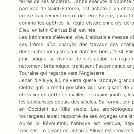
terres de ses ancêtres. L'abbé exécute la volonté 
paroisse de Saint-Paterne, est acheté à un cheval
croisé fraîchement rentré de Terre Sainte, qui rati
comme les apôtres, la règle cistercienne n'y dér
Dieu, en latin Claritas Dei, est née.
Les bâtiments s'élèvent vite. L'abbatiale mesure 
ces frères laïcs chargés des travaux des cham
dendrochronologistes ont daté les bois : 1274. Ell
jour, unique survivante de cet acabit en région
nettement britannique, trahissent l'ascendance an
Touraine qui regarde vers l'Angleterre.
Jehan d'Alluye, lui, ne verra guère l'abbaye grandi
cloître qu'il a rendu possible. Sur son gisant de ca
chevalier en cotte de mailles, les mains jointes, le
les spécialistes depuis des siècles. Sa forme, son
en Occident au XIIIe siècle. Les archéologues
tourangeau aurait rapporté de ses voyages une l
Après la Révolution, l'abbaye est vendue, dép
voisines. Le gisant de Jehan d'Alluye est renversé