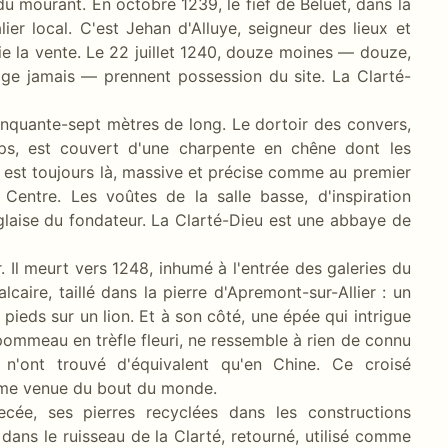
du mourant. En octobre 1239, le fief de Béluet, dans la
ier local. C'est Jehan d'Alluye, seigneur des lieux et
fie la vente. Le 22 juillet 1240, douze moines — douze,
oge jamais — prennent possession du site. La Clarté-
cinquante-sept mètres de long. Le dortoir des convers,
ps, est couvert d'une charpente en chêne dont les
e est toujours là, massive et précise comme au premier
 Centre. Les voûtes de la salle basse, d'inspiration
glaise du fondateur. La Clarté-Dieu est une abbaye de
r. Il meurt vers 1248, inhumé à l'entrée des galeries du
lcaire, taillé dans la pierre d'Apremont-sur-Allier : un
s pieds sur un lion. Et à son côté, une épée qui intrigue
 pommeau en trèfle fleuri, ne ressemble à rien de connu
 n'ont trouvé d'équivalent qu'en Chine. Ce croisé
ame venue du bout du monde.
ecée, ses pierres recyclées dans les constructions
 dans le ruisseau de la Clarté, retourné, utilisé comme