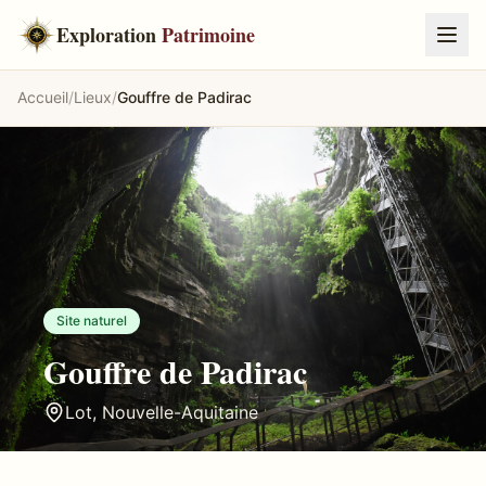
Exploration
Patrimoine
Accueil
/
Lieux
/
Gouffre de Padirac
Site naturel
Gouffre de Padirac
Lot
,
Nouvelle-Aquitaine