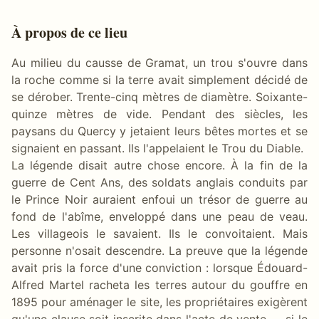
À propos de ce lieu
Au milieu du causse de Gramat, un trou s'ouvre dans
la roche comme si la terre avait simplement décidé de
se dérober. Trente-cinq mètres de diamètre. Soixante-
quinze mètres de vide. Pendant des siècles, les
paysans du Quercy y jetaient leurs bêtes mortes et se
signaient en passant. Ils l'appelaient le Trou du Diable.
La légende disait autre chose encore. À la fin de la
guerre de Cent Ans, des soldats anglais conduits par
le Prince Noir auraient enfoui un trésor de guerre au
fond de l'abîme, enveloppé dans une peau de veau.
Les villageois le savaient. Ils le convoitaient. Mais
personne n'osait descendre. La preuve que la légende
avait pris la force d'une conviction : lorsque Édouard-
Alfred Martel racheta les terres autour du gouffre en
1895 pour aménager le site, les propriétaires exigèrent
qu'une clause soit inscrite dans l'acte de vente — si le