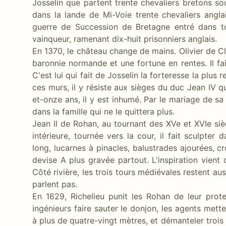
Josselin que partent trente chevaliers bretons s
dans la lande de Mi-Voie trente chevaliers angl
guerre de Succession de Bretagne entré dans to
vainqueur, ramenant dix-huit prisonniers anglais.
En 1370, le château change de mains. Olivier de Cl
baronnie normande et une fortune en rentes. Il fa
C'est lui qui fait de Josselin la forteresse la plu
ces murs, il y résiste aux sièges du duc Jean IV qu
et-onze ans, il y est inhumé. Par le mariage de sa 
dans la famille qui ne le quittera plus.
Jean II de Rohan, au tournant des XVe et XVIe sièc
intérieure, tournée vers la cour, il fait sculpter
long, lucarnes à pinacles, balustrades ajourées, cr
devise A plus gravée partout. L'inspiration vient 
Côté rivière, les trois tours médiévales restent a
parlent pas.
En 1629, Richelieu punit les Rohan de leur prote
ingénieurs faire sauter le donjon, les agents mett
à plus de quatre-vingt mètres, et démanteler trois 