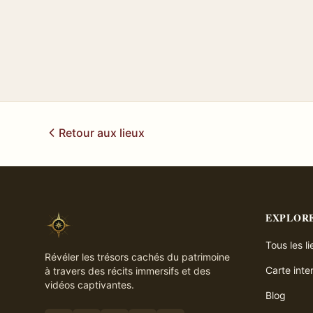
Retour aux lieux
EXPLOR
Tous les l
Révéler les trésors cachés du patrimoine
Carte inte
à travers des récits immersifs et des
vidéos captivantes.
Blog