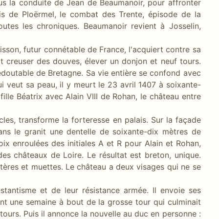
ous la conduite de Jean de Beaumanoir, pour affronter
ais de Ploërmel, le combat des Trente, épisode de la
utes les chroniques. Beaumanoir revient à Josselin,
isson, futur connétable de France, l'acquiert contre sa
it creuser des douves, élever un donjon et neuf tours.
s redoutable de Bretagne. Sa vie entière se confond avec
i veut sa peau, il y meurt le 23 avril 1407 à soixante-
fille Béatrix avec Alain VIII de Rohan, le château entre
les, transforme la forteresse en palais. Sur la façade
 dans le granit une dentelle de soixante-dix mètres de
oix enroulées des initiales A et R pour Alain et Rohan,
des châteaux de Loire. Le résultat est breton, unique.
ustères et muettes. Le château a deux visages qui ne se
stantisme et de leur résistance armée. Il envoie ses
ent une semaine à bout de la grosse tour qui culminait
tours. Puis il annonce la nouvelle au duc en personne :